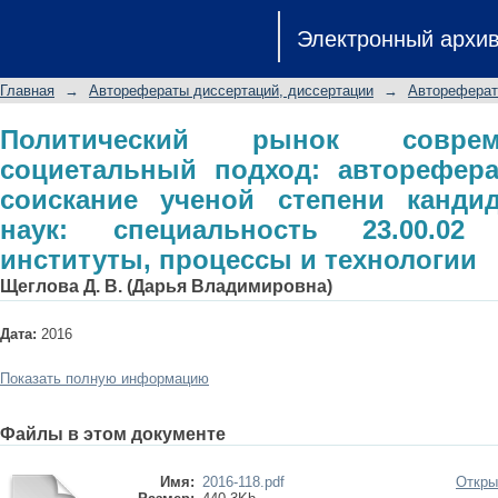
Политический рынок современ
Электронный архи
автореферат диссертации на с
политических наук: специальност
Главная
→
Авторефераты диссертаций, диссертации
→
Автореферат
процессы и технологии
Политический рынок соврем
социетальный подход: авторефера
соискание ученой степени кандид
наук: специальность 23.00.02
институты, процессы и технологии
Щеглова Д. В. (Дарья Владимировна)
Дата:
2016
Показать полную информацию
Файлы в этом документе
Имя:
2016-118.pdf
Откры