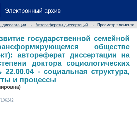
развитие государственной сем
Электронный архив
ся обществе (региональный асп
скание ученой степени доктора со
, диссертации
→
Авторефераты диссертаций
→
Просмотр элемента
0.04 - социальная структура, соц
звитие государственной семейной
нсформирующемся обществе
кт): автореферат диссертации на
степени доктора социологических
 22.00.04 - социальная структура,
уты и процессы
мировна)
t/106242