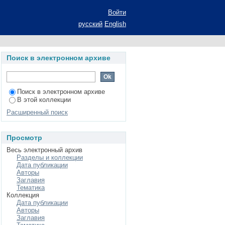
ейной политики в
Войти
ект): автореферат
русский
English
циологических наук:
иальные институты и
Поиск в электронном архиве
Поиск в электронном архиве
В этой коллекции
Расширенный поиск
Просмотр
Весь электронный архив
Разделы и коллекции
Дата публикации
Авторы
Заглавия
Тематика
Коллекция
Дата публикации
Авторы
Заглавия