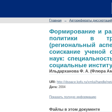
Формирование и 
трансформирующем
диссертации на сои
Главная
→
Авторефераты диссертаций
специальность 22.0
процессы
Формирование и ра
политики в тра
(региональный аспе
соискание ученой 
наук: специальность
социальные инстит
Ильдарханова Ф. А. (Флюра А
URI:
http://dspace.kpfu.ru/xmlui/handle/ne
Дата:
2004
Показать полную информацию
Файлы в этом документе