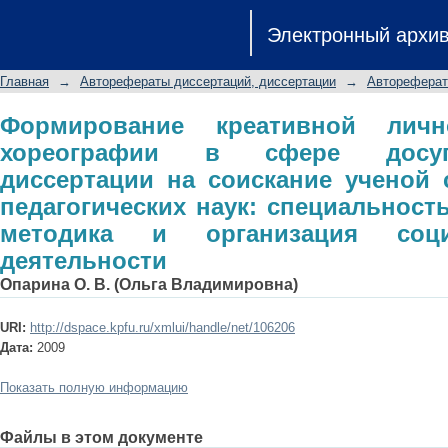
Формирование креативной лично
Электронный архи
досуга: автореферат диссертации 
педагогических наук: специальн
Главная
→
Авторефераты диссертаций, диссертации
→
Автореферат
организация социально-культурной
Формирование креативной личн
хореографии в сфере досуг
диссертации на соискание ученой 
педагогических наук: специальность 
методика и организация социа
деятельности
Опарина О. В. (Ольга Владимировна)
URI:
http://dspace.kpfu.ru/xmlui/handle/net/106206
Дата:
2009
Показать полную информацию
Файлы в этом документе