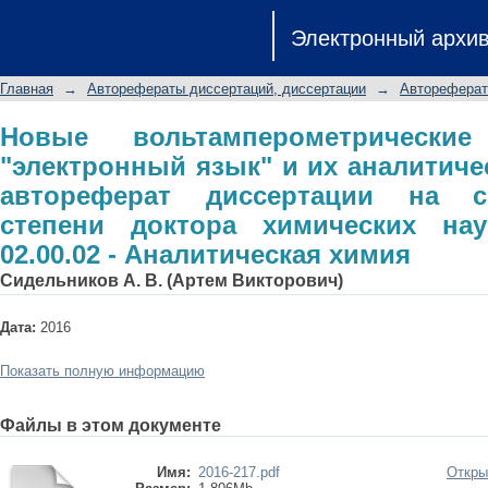
Новые вольтамперометрические с
Электронный архи
аналитические возможности: авторе
степени доктора химических наук: 
Главная
→
Авторефераты диссертаций, диссертации
→
Автореферат
химия
Новые вольтамперометрически
"электронный язык" и их аналитиче
автореферат диссертации на с
степени доктора химических нау
02.00.02 - Аналитическая химия
Сидельников А. В. (Артем Викторович)
Дата:
2016
Показать полную информацию
Файлы в этом документе
Имя:
2016-217.pdf
Откры