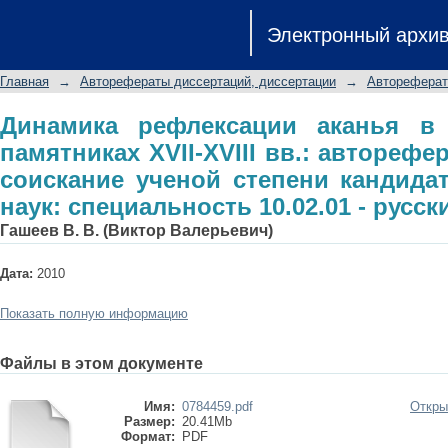
Динамика рефлексации аканья в рус
Электронный архи
автореферат диссертации на с
филологических наук: специальность 
Главная
→
Авторефераты диссертаций, диссертации
→
Автореферат
Динамика рефлексации аканья в
памятниках XVII-XVIII вв.: авторефе
соискание ученой степени кандида
наук: специальность 10.02.01 - русск
Гашеев В. В. (Виктор Валерьевич)
Дата:
2010
Показать полную информацию
Файлы в этом документе
Имя:
0784459.pdf
Откры
Размер:
20.41Mb
Формат:
PDF