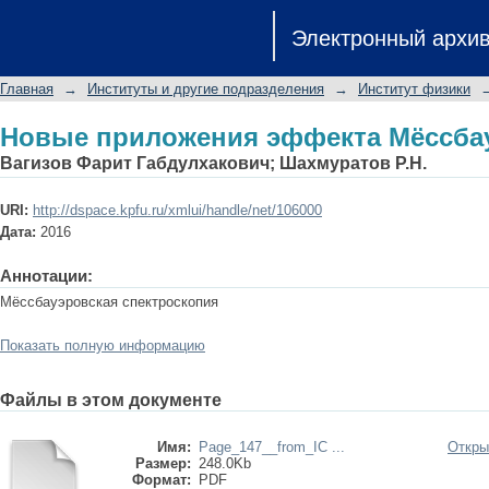
Новые приложения эффекта Мёссба
Электронный архи
Главная
→
Институты и другие подразделения
→
Институт физики
Новые приложения эффекта Мёссба
Вагизов Фарит Габдулхакович
;
Шахмуратов Р.Н.
URI:
http://dspace.kpfu.ru/xmlui/handle/net/106000
Дата:
2016
Аннотации:
Мёссбауэровская спектроскопия
Показать полную информацию
Файлы в этом документе
Имя:
Page_147__from_IC ...
Откры
Размер:
248.0Kb
Формат:
PDF