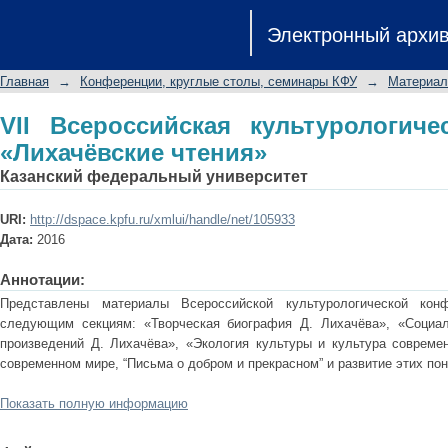
VII Всероссийская культурологичес
Электронный архи
Главная
→
Конференции, круглые столы, семинары КФУ
→
Материал
VII Всероссийская культурологич
«Лихачёвские чтения»
Казанский федеральный университет
URI:
http://dspace.kpfu.ru/xmlui/handle/net/105933
Дата:
2016
Аннотации:
Представлены материалы Всероссийской культурологической кон
следующим секциям: «Творческая биография Д. Лихачёва», «Социа
произведений Д. Лихачёва», «Экология культуры и культура совреме
современном мире, “Письма о добром и прекрасном” и развитие этих пон
Показать полную информацию