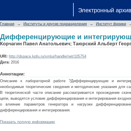
Дифференцирующие и интегрирующ
Электронный архи
Главная
→
Институты и другие подразделения
→
Институт физики
Дифференцирующие и интегрирующ
Корчагин Павел Анатольевич
;
Таюрский Альберт Геор
URI:
http://dspace.kpfu.ru/xmlui/handle/net/105754
Дата:
2016
Аннотации:
Описание к лабораторной работе ?Дифференцирующие и интегри
необходимые теоретические сведения и методические указания для са
В теоретической части описание рассматривается прохождение скач
цепи, выводятся условие дифференцирования и интегрирования входно
о влияние параметров генератора и нагрузки дифференцировани
дифференцирования и интегрирования.
Показать полную информацию