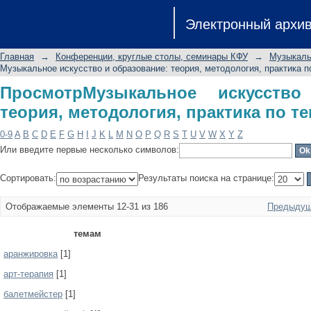
ПросмотрМузыкальное искусство 
Электронный архи
практика по теме
Главная
→
Конференции, круглые столы, семинары КФУ
→
Музыкальн
Музыкальное искусство и образование: теория, методология, практика п
ПросмотрМузыкальное искусство
теория, методология, практика по т
0-9
A
B
C
D
E
F
G
H
I
J
K
L
M
N
O
P
Q
R
S
T
U
V
W
X
Y
Z
Или введите первые несколько символов:
Сортировать:
Результаты поиска на странице:
Отображаемые элементы 12-31 из 186
Предыдущ
темам
аранжировка
[1]
арт-терапия
[1]
балетмейстер
[1]