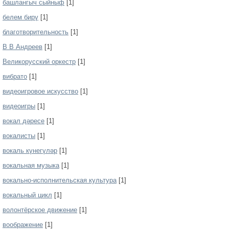
башлангыч сыйныф
[1]
белем бирү
[1]
благотворительность
[1]
В В Андреев
[1]
Великорусский оркестр
[1]
вибрато
[1]
видеоигровое искусство
[1]
видеоигры
[1]
вокал дәресе
[1]
вокалисты
[1]
вокаль күнегүләр
[1]
вокальная музыка
[1]
вокально-исполнительская культура
[1]
вокальный цикл
[1]
волонтёрское движение
[1]
воображение
[1]