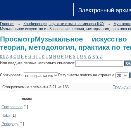
ПросмотрМузыкальное искусство 
Электронный архи
практика по теме
Главная
→
Конференции, круглые столы, семинары КФУ
→
Музыкальн
Музыкальное искусство и образование: теория, методология, практика п
ПросмотрМузыкальное искусство
теория, методология, практика по т
0-9
A
B
C
D
E
F
G
H
I
J
K
L
M
N
O
P
Q
R
S
T
U
V
W
X
Y
Z
Или введите первые несколько символов:
Сортировать:
Результаты поиска на странице:
Отображаемые элементы 2-21 из 186
Предыдущ
темам
Composition
[1]
Hába
[1]
Pedagogy
[1]