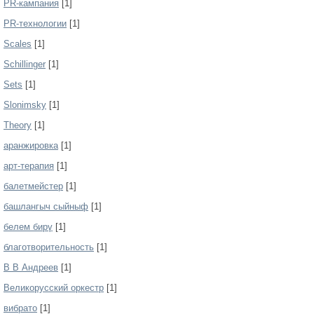
PR-кампания
[1]
PR-технологии
[1]
Scales
[1]
Schillinger
[1]
Sets
[1]
Slonimsky
[1]
Theory
[1]
аранжировка
[1]
арт-терапия
[1]
балетмейстер
[1]
башлангыч сыйныф
[1]
белем бирү
[1]
благотворительность
[1]
В В Андреев
[1]
Великорусский оркестр
[1]
вибрато
[1]