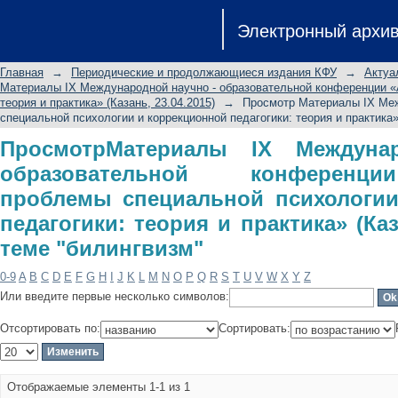
ПросмотрМатериалы IX Междун
Электронный архи
конференции «Актуальные пр
коррекционной педагогики: теория и
Главная
→
Периодические и продолжающиеся издания КФУ
→
Актуа
"билингвизм"
Материалы IX Международной научно - образовательной конференции «А
теория и практика» (Казань, 23.04.2015)
→
Просмотр Материалы IX Меж
специальной психологии и коррекционной педагогики: теория и практика» 
ПросмотрМатериалы IX Междуна
образовательной конференц
проблемы специальной психологии
педагогики: теория и практика» (Каз
теме "билингвизм"
0-9
A
B
C
D
E
F
G
H
I
J
K
L
M
N
O
P
Q
R
S
T
U
V
W
X
Y
Z
Или введите первые несколько символов:
Отсортировать по:
Сортировать:
Отображаемые элементы 1-1 из 1