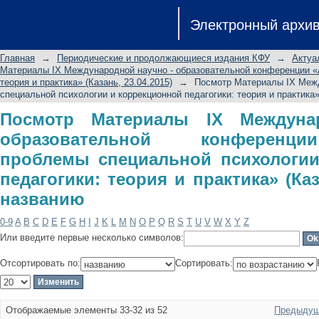
Посмотр Материалы IX Междун
Электронный архи
конференции «Актуальные пр
коррекционной педагогики: теория
Главная
→
Периодические и продолжающиеся издания КФУ
→
Актуа
названию
Материалы IX Международной научно - образовательной конференции «А
теория и практика» (Казань, 23.04.2015)
→
Посмотр Материалы IX Межд
специальной психологии и коррекционной педагогики: теория и практика»
Посмотр Материалы IX Междуна
образовательной конференц
проблемы специальной психологии
педагогики: теория и практика» (Каз
названию
0-9
A
B
C
D
E
F
G
H
I
J
K
L
M
N
O
P
Q
R
S
T
U
V
W
X
Y
Z
Или введите первые несколько символов:
Отсортировать по:
Сортировать:
Отображаемые элементы 33-32 из 52
Предыдущ