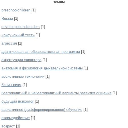
темам
preschoolchildren
[1]
Russia
[1]
severespeechdisorders
[1]
«рисуночный тест»
[1]
агрессия
[1]
адаптированная образовательная программа
[1]
акцентуация характера
[1]
анатомия и физиология дыхательной системы
[1]
ассистивные технологии
[1]
билингвизм
[1]
благоприятный и неблагоприятный варианты развития общения
[1]
будущий психолог
[1]
вариативное (дифференцированное) обучение
[1]
взаимодействие
[1]
возраст
[1]