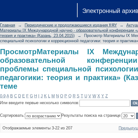
ПросмотрМатериалы IX Междун
Электронный архи
конференции «Актуальные пр
коррекционной педагогики: теория и 
Главная
→
Периодические и продолжающиеся издания КФУ
→
Актуа
Материалы IX Международной научно - образовательной конференции «А
теория и практика» (Казань, 23.04.2015)
→
Просмотр Материалы IX Меж
специальной психологии и коррекционной педагогики: теория и практика» 
ПросмотрМатериалы IX Междуна
образовательной конференц
проблемы специальной психологии
педагогики: теория и практика» (Каз
теме
0-9
A
B
C
D
E
F
G
H
I
J
K
L
M
N
O
P
Q
R
S
T
U
V
W
X
Y
Z
Или введите первые несколько символов:
Сортировать:
Результаты поиска на странице:
Отображаемые элементы 3-22 из 207
Предыдущ