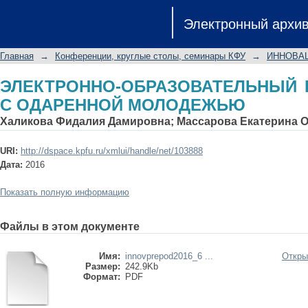
ЭЛЕКТРОННО-ОБРАЗОВАТЕЛЬНЫ
Электронный архи
МОЛОДЕЖЬЮ
Главная
→
Конференции, круглые столы, семинары КФУ
→
ИННОВА
ЭЛЕКТРОННО-ОБРАЗОВАТЕЛЬНЫЙ 
С ОДАРЕННОЙ МОЛОДЕЖЬЮ
Халикова Фидалия Дамировна
;
Массарова Екатерина 
URI:
http://dspace.kpfu.ru/xmlui/handle/net/103888
Дата:
2016
Показать полную информацию
Файлы в этом документе
Имя:
innovprepod2016_6 ...
Откры
Размер:
242.9Kb
Формат:
PDF