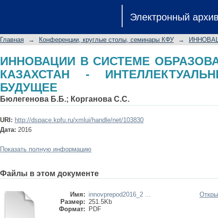
ИННОВАЦИИ В СИСТЕМЕ ОБРАЗ
Электронный архи
ИНТЕЛЛЕКТУАЛЬНЫЙ ПРОРЫВ В Б
Главная
→
Конференции, круглые столы, семинары КФУ
→
ИННОВА
ИННОВАЦИИ В СИСТЕМЕ ОБРАЗОВ
КАЗАХСТАН - ИНТЕЛЛЕКТУАЛ
БУДУЩЕЕ
Бюлегенова Б.Б.
;
Корганова С.С.
URI:
http://dspace.kpfu.ru/xmlui/handle/net/103830
Дата:
2016
Показать полную информацию
Файлы в этом документе
Имя:
innovprepod2016_2 ...
Откры
Размер:
251.5Kb
Формат:
PDF