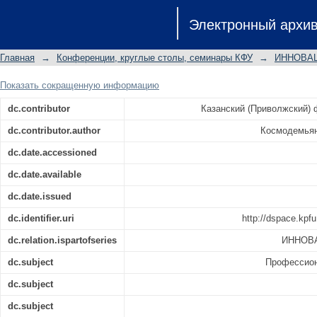
СТАНОВЛЕНИЕ ПРОФЕССИОНАЛЬН
Электронный архи
БУДУЩИХ УЧИТЕЛЕЙ ХИМИИ
Главная
→
Конференции, круглые столы, семинары КФУ
→
ИННОВА
Показать сокращенную информацию
dc.contributor
Казанский (Приволжский)
dc.contributor.author
Космодемьян
dc.date.accessioned
dc.date.available
dc.date.issued
dc.identifier.uri
http://dspace.kpfu
dc.relation.ispartofseries
ИННОВ
dc.subject
Профессион
dc.subject
dc.subject