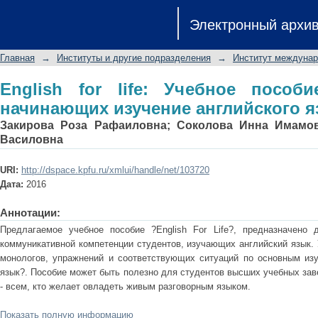
English for life: Учебное пособи
Электронный архи
английского языка
Главная
→
Институты и другие подразделения
→
Институт междуна
English for life: Учебное пособ
начинающих изучение английского я
Закирова Роза Рафаиловна
;
Соколова Инна Имамо
Василовна
URI:
http://dspace.kpfu.ru/xmlui/handle/net/103720
Дата:
2016
Аннотации:
Предлагаемое учебное пособие ?English For Life?, предназначено 
коммуникативной компетенции студентов, изучающих английский язык.
монологов, упражнений и соответствующих ситуаций по основным из
язык?. Пособие может быть полезно для студентов высших учебных за
- всем, кто желает овладеть живым разговорным языком.
Показать полную информацию