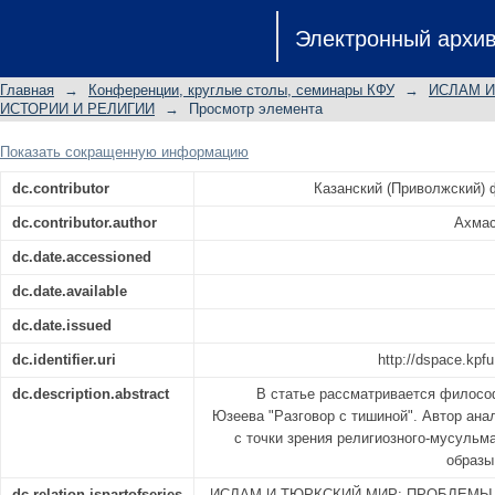
ФИЛОСОФИЯ ГУМАНИЗМА В ПОЭМЕ 
Электронный архи
Главная
→
Конференции, круглые столы, семинары КФУ
→
ИСЛАМ И
ИСТОРИИ И РЕЛИГИИ
→
Просмотр элемента
Показать сокращенную информацию
dc.contributor
Казанский (Приволжский)
dc.contributor.author
Ахмас
dc.date.accessioned
dc.date.available
dc.date.issued
dc.identifier.uri
http://dspace.kpfu
dc.description.abstract
В статье рассматривается филосо
Юзеева "Разговор с тишиной". Автор ана
с точки зрения религиозного-мусульм
образы
dc.relation.ispartofseries
ИСЛАМ И ТЮРКСКИЙ МИР: ПРОБЛЕМЫ