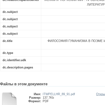
ЛИТЕРАТУР
dc.subject
dc.subject
dc.subject
dc.subject
dc.title
ФИЛОСОФИЯ ГУМАНИЗМА В ПОЭМЕ И
dc.type
dc.identifier.udk
dc.description.pages
Файлы в этом документе
Имя:
ITWPELLHR_89_91.pdf
Откры
Размер:
137.7Kb
Формат:
PDF