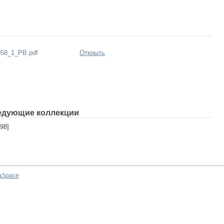
058_1_PB.pdf
Открыть
едующие коллекции
98]
aSpace