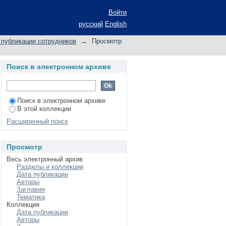
 Naphthenic Base with
Войти
русский
English
публикации сотрудников
→
Просмотр
Поиск в электронном архиве
Поиск в электронном архиве
В этой коллекции
Расширенный поиск
Просмотр
Весь электронный архив
Разделы и коллекции
Дата публикации
Авторы
Заглавия
Тематика
Коллекция
Дата публикации
Авторы