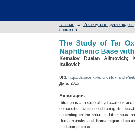
The Study of Tar Oxi
Activating Complex
Главная
→
Институты и другие подраз
элемента
The Study of Tar Oxi
Naphthenic Base with
Kemalov Ruslan Alimovich
;
Izailovich
URI:
http://dspace.kpfu.ru/xmlui/handle/ne
Дата:
2016
Аннотации:
Bitumen is a mixture of hydrocarbons and h
composition which conditioning its opera
depending on the nature of bituminous mate
Romashkinsky and Kama region deposit
oxidation process.