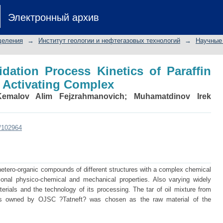
dation Process Kinetics of Paraffin
Электронный архив
деления
→
Институт геологии и нефтегазовых технологий
→
Научные 
dation Process Kinetics of Paraffin
 Activating Complex
Kemalov Alim Fejzrahmanovich
;
Muhamatdinov Irek
t/102964
etero-organic compounds of different structures with a complex chemical
tional physico-chemical and mechanical properties. Also varying widely
rials and the technology of its processing. The tar of oil mixture from
s owned by OJSC ?Tatneft? was chosen as the raw material of the