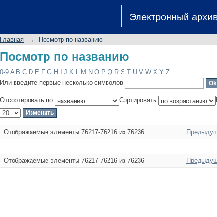
Посмотр по названию
Электронный архи
Главная
→
Посмотр по названию
Посмотр по названию
0-9
A
B
C
D
E
F
G
H
I
J
K
L
M
N
O
P
Q
R
S
T
U
V
W
X
Y
Z
Или введите первые несколько символов:
Отсортировать по:
Сортировать:
Отображаемые элементы 76217-76216 из 76236
Предыдущ
Отображаемые элементы 76217-76216 из 76236
Предыдущ