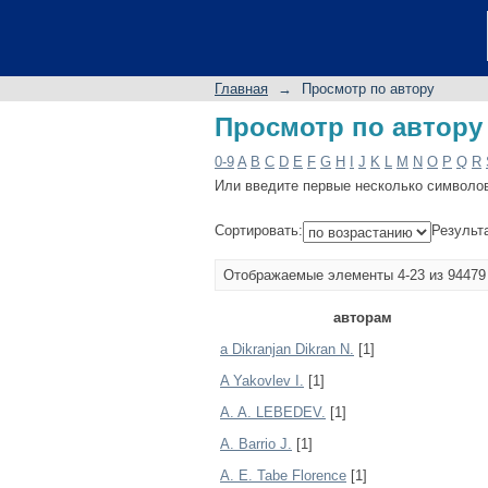
Просмотр по автору
Главная
→
Просмотр по автору
Просмотр по автору
0-9
A
B
C
D
E
F
G
H
I
J
K
L
M
N
O
P
Q
R
Или введите первые несколько символо
Сортировать:
Результ
Отображаемые элементы 4-23 из 94479
авторам
a Dikranjan Dikran N.
[1]
A Yakovlev I.
[1]
A. A. LEBEDEV.
[1]
A. Barrio J.
[1]
A. E. Tabe Florence
[1]