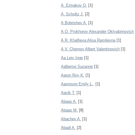
A. Ermakov O.
[1]
A. Schultz J.
[2]
A.Bobrishev A.
[1]
A.O. Prokhorov Alexander Oktyabrinovich
A.R. Khalfieva Alisa Ramilevna
[1]
A.V. Chernov Albert Valentinovich
[1]
Aa Leiv Inge
[1]
Aalberse Suzanne
[1]
Aaron Roy K.
[1]
Aaronson Emily L.,
[1]
Aavik T.
[1]
Abaas A.
[1]
Abaas M.
[8]
Abachev A.
[1]
Abadi A.
[2]