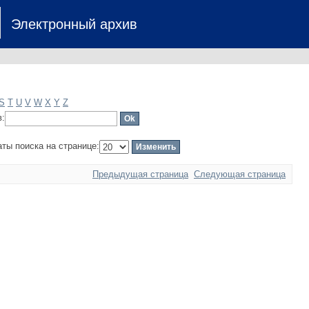
Электронный архив
S
T
U
V
W
X
Y
Z
в:
аты поиска на странице:
Предыдущая страница
Следующая страница